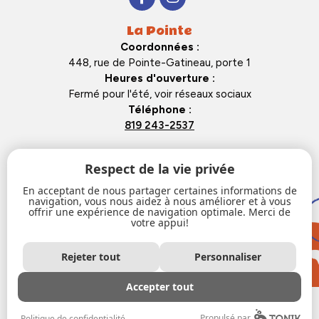
La Pointe
Coordonnées :
448, rue de Pointe-Gatineau, porte 1
Heures d'ouverture :
Fermé pour l'été, voir réseaux sociaux
Téléphone :
819 243-2537
La Cabane
Respect de la vie privée
Coordonnées :
En acceptant de nous partager certaines informations de
104 rue du Barry
navigation, vous nous aidez à nous améliorer et à vous
Heures d'ouverture :
offrir une expérience de navigation optimale. Merci de
votre appui!
Du lundi de 15h à 21h et du mardi au vendredi de 14h à 21h
Téléphone :
819 246-1170
Rejeter tout
Personnaliser
Accepter tout
© 2026 Pointe aux jeunes. Tous droits réservés.
Propulsé par
Politique de confidentialité